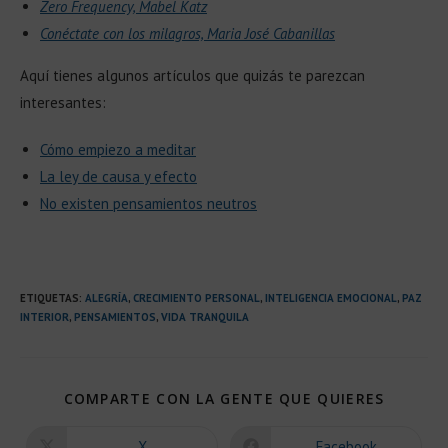
Zero Frequency, Mabel Katz
Conéctate con los milagros, Maria José Cabanillas
Aquí tienes algunos artículos que quizás te parezcan
interesantes:
Cómo empiezo a meditar
La ley de causa y efecto
No existen pensamientos neutros
ETIQUETAS
:
ALEGRÍA
,
CRECIMIENTO PERSONAL
,
INTELIGENCIA EMOCIONAL
,
PAZ
INTERIOR
,
PENSAMIENTOS
,
VIDA TRANQUILA
COMPAR
COMPARTE CON LA GENTE QUE QUIERES
ESTE
CONTEN
X
Facebook