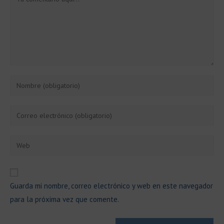
Introduce
tu
nombre
Introduce
o
tu
nombre
dirección
Introduce
de
de
la
usuario
correo
URL
para
electrónico
de
comentar
Guarda mi nombre, correo electrónico y web en este navegador
para
tu
comentar
para la próxima vez que comente.
web
(opcional)