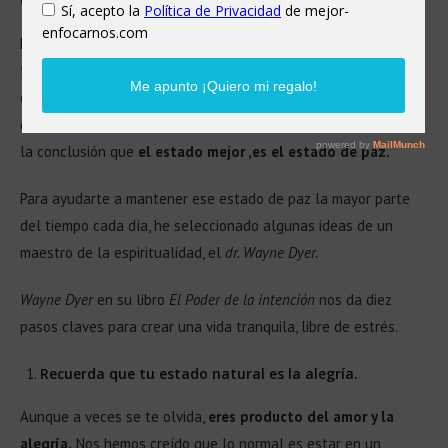
Objetivo: paz interior
El Universo sabe más que nosotros, y las cosas ocurren como
tienen que ocurrir porque a veces aunque hayamos tenido
oportunidades de aprender, no lo hemos hecho. Por eso,
después de lo vivido este último año, muchos hemos llegado a
la conclusión que
el estado mejor ,es el estado de paz.
Para ayudarte a mantener ese estado de paz la mayor parte
del tiempo cada día, he seleccionado algunas ideas de un
maestro de la espiritualidad, el
dr. Wayne Dyer.
Wayne Dyer
en su libro
El Poder de la intención
nos da diez
pasos claves para crear una vida tranquila, libre de estrés.
Recuerda que tu estado natural es la alegría.
Aunque a veces se te olvida,
eres producto del amor y la
alegría.
Nos hemos creído que lo normal es estar en un