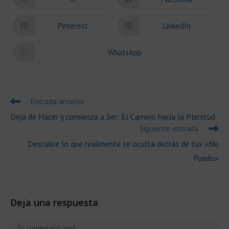
Se
Se
abre
abre
en
en
una
una
Pinterest
LinkedIn
Se
Se
nueva
nueva
abre
abre
ventana
ventana
en
en
una
una
WhatsApp
Se
nueva
nueva
abre
ventana
ventana
en
una
nueva
ventana
Leer
Entrada anterior
más
Deja de Hacer y comienza a Ser: El Camino hacia la Plenitud
artículos
Siguiente entrada
Descubre lo que realmente se oculta detrás de tus «No
Puedo»
Deja una respuesta
Comentario