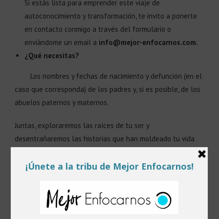
Si estás lista para emprender este viaje de
autoconocimiento y transformación, te invito a ponerte
en contacto conmigo a través del formulario o
enviándome un email a
info@mejor-enfocarnos.com.
¿Qué necesitas?
Los nombres y fechas de nacimiento y defunción (en el
caso que corresponda) de los padres y, si es posible, de los
abuelos paternos y maternos.
Juntas, exploraremos las raíces de tu ser y
desentrañaremos las historias que han moldeado tu vida
hasta ahora. ¡Prepárate para liberar y transformar tu vida!
Precio Sesión: 40€
Duración: 60 minutos aproximadamente
Nuestros pensamientos son los pensamientos adoptados del