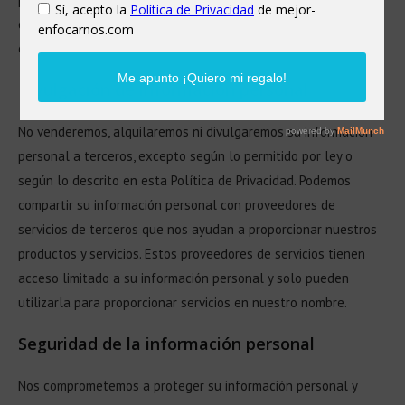
de nuestra empresa y de terceros, pero solo si ha dado su
consentimiento explícito para recibir dicha información.
Divulgación de información personal
No venderemos, alquilaremos ni divulgaremos su información
personal a terceros, excepto según lo permitido por ley o
según lo descrito en esta Política de Privacidad. Podemos
compartir su información personal con proveedores de
servicios de terceros que nos ayudan a proporcionar nuestros
productos y servicios. Estos proveedores de servicios tienen
acceso limitado a su información personal y solo pueden
utilizarla para proporcionar servicios en nuestro nombre.
Seguridad de la información personal
Nos comprometemos a proteger su información personal y