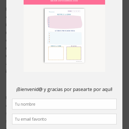
Podemos recopilar información personal como su nombre,
dirección de correo electrónico, información de pago y otra
información relevante que proporcione voluntariamente al
registrarse en nuestro sitio web, realizar una compra o
completar formularios de contacto. También podemos
recopilar información demográfica, como edad, género y
ubicación, pero esta información se recopila de manera
anónima y no está vinculada a su información personal
identificable.
Uso de la información personal
Utilizamos su información personal para mejorar su
experiencia en nuestro sitio web, proporcionarle productos y
servicios solicitados, procesar pagos y comunicarnos con usted
sobre su cuenta. También podemos utilizar su información
personal para enviarle boletines informativos y promociones