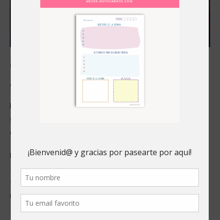
Crea tu Propio Botiquín para el
Alma y Encuentra la Paz Interior
No sé si te ha pasado, pero esos momentos en los que te
sientes triste, apático, sin ilusión, desanimado, te olvidas por
completo de aquello que te hacía sentir bien.
De repente es como si no tuvieras aficiones, ni lugares que te
llenen de energía, ni cosas que te hagan reír. No es que no las
tengas, … ¡Es que tú ego no quiere que las recuerdes en ese
momento!
¿Qué puedes hacer para tener presente herramientas para