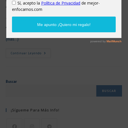
elevar tu estado de ánimo?
Te invito a que te construyas tu Botiquín para el
Alma.
(más…)
Crea
Continuar Leyendo
Tu
Propio
Botiquín
Para
El
Alma
Y
Buscar
Encuentra
La
BUSCAR
Paz
Interior
¡Sígueme Para Más Info!