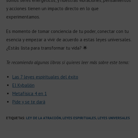
somos seres energéticos, y nuestras vibraciones, pensamientos
y acciones tienen un impacto directo en lo que
experimentamos.
Es momento de tomar conciencia de tu poder, conectar con tu
esencia y empezar a vivir de acuerdo a estas leyes universales.
¿Estás lista para transformar tu vida? 🌟
Te recomiendo algunos libros si quieres leer más sobre este tema:
Las 7 leyes espirituales del éxito
El Kybalión
Metafísica 4 en 1
Pide y se te dará
ETIQUETAS
:
LEY DE LA ATRACCIÓN
,
LEYES ESPIRITUALES
,
LEYES UNIVERSALES