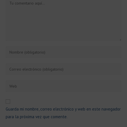
Comentario
Introduce
tu
nombre
Introduce
o
tu
nombre
dirección
Introduce
de
de
la
usuario
correo
URL
para
electrónico
de
comentar
Guarda mi nombre, correo electrónico y web en este navegador
para
tu
comentar
para la próxima vez que comente.
web
(opcional)