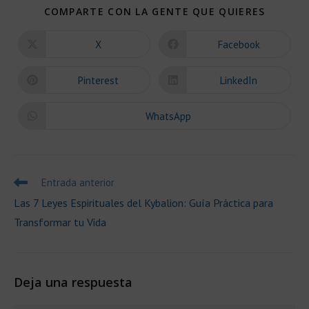
COMPAR
COMPARTE CON LA GENTE QUE QUIERES
ESTE
CONTEN
X
Facebook
Se
Se
abre
abre
en
en
una
una
Pinterest
LinkedIn
Se
Se
nueva
nueva
abre
abre
ventana
ventana
en
en
una
una
WhatsApp
Se
nueva
nueva
abre
ventana
ventana
en
una
nueva
ventana
Leer
Entrada anterior
más
Las 7 Leyes Espirituales del Kybalion: Guía Práctica para
artículos
Transformar tu Vida
Deja una respuesta