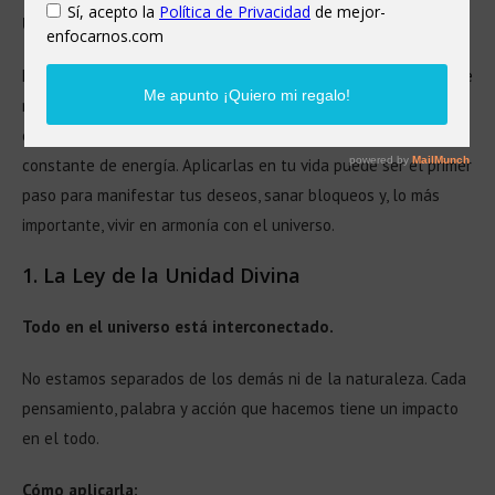
Universales
pueden ayudarte a encontrar tu camino.
Estas leyes son principios espirituales que rigen la energía que
nos rodea. Desde la vibración de nuestros pensamientos hasta
el poder de la acción, todo está conectado en un flujo
constante de energía. Aplicarlas en tu vida puede ser el primer
paso para manifestar tus deseos, sanar bloqueos y, lo más
importante, vivir en armonía con el universo.
1.
La Ley de la Unidad Divina
Todo en el universo está interconectado.
No estamos separados de los demás ni de la naturaleza. Cada
pensamiento, palabra y acción que hacemos tiene un impacto
en el todo.
Cómo aplicarla: