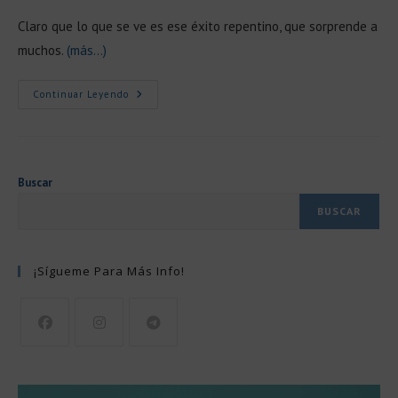
Claro que lo que se ve es ese éxito repentino, que sorprende a
muchos.
(más…)
Haz
Continuar Leyendo
Realidad
Tus
Sueños:
Por
Qué
No
Necesitas
Buscar
Suerte,
Sino
BUSCAR
Estrategia
¡Sígueme Para Más Info!
Se
Se
Se
abre
abre
abre