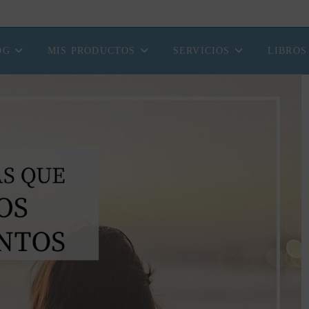
OG
MIS PRODUCTOS
SERVICIOS
LIBROS