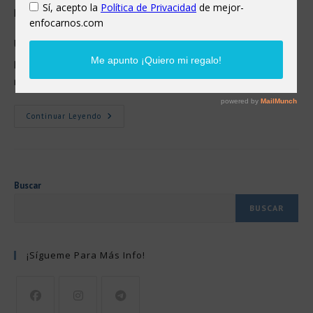
publicaciones que predominan.
Una sería la relacionada con indirectas-directas hacia
personas o situaciones que te están sucediendo en ese
momento.
(más…)
Abraza
Continuar Leyendo
Tus
Sentimientos:
Cómo
Dejar
De
Negar
Tus
Buscar
Emociones.
BUSCAR
¡Sígueme Para Más Info!