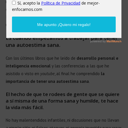
rompen con esta sintonía. Quizás porque su estado natural es
el de víctima, apatía o negatividad. Un estado quizás que hace
las cosas difíciles. Pero que en el fondo lo que demuestra es
una inseguridad y falta de amor propio por parte de estos.
Es cuando empezamos a trabajar para tener
una autoestima sana.
Con los últimos libros que he leído de
desarrollo personal e
inteligencia emocional
y las conferencias a las que he
asistido o visto en
youtube
, al final he comprendido
la
importancia de tener una autoestima sana
.
El hecho de que te rodees de gente que se quiere
a sí misma de una forma sana y humilde, te hace
la vida más fácil.
No hay malentendidos infantiles, ni discusiones que no llevan
a ningún sitio, ni falsos ataques, ni energía invertida para crear