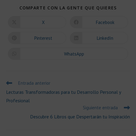
COMPAR
COMPARTE CON LA GENTE QUE QUIERES
ESTE
CONTEN
X
Facebook
Se
Se
abre
abre
en
en
una
una
Pinterest
LinkedIn
Se
Se
nueva
nueva
abre
abre
ventana
ventana
en
en
una
una
WhatsApp
Se
nueva
nueva
abre
ventana
ventana
en
una
nueva
ventana
Leer
Entrada anterior
más
Lecturas Transformadoras para tu Desarrollo Personal y
artículos
Profesional
Siguiente entrada
Descubre 6 Libros que Despertarán tu Inspiración